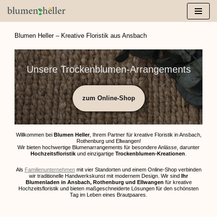
Zum
Inhalt
Blumen Heller – Kreative Floristik aus Ansbach
springen
Unsere Trockenblumen-Arrangements
zum Online-Shop
Willkommen bei
Blumen Heller
, Ihrem Partner für kreative Floristik in Ansbach,
Rothenburg und Ellwangen!
Wir bieten hochwertige Blumenarrangements für besondere Anlässe, darunter
Hochzeitsfloristik
und einzigartige
Trockenblumen-Kreationen
.
Als
Familienunternehmen
mit vier Standorten und einem Online-Shop verbinden
wir traditionelle Handwerkskunst mit modernem Design. Wir sind
Ihr
Blumenladen in Ansbach, Rothenburg und Ellwangen
für kreative
Hochzeitsfloristik und bieten maßgeschneiderte Lösungen für den schönsten
Tag im Leben eines Brautpaares.