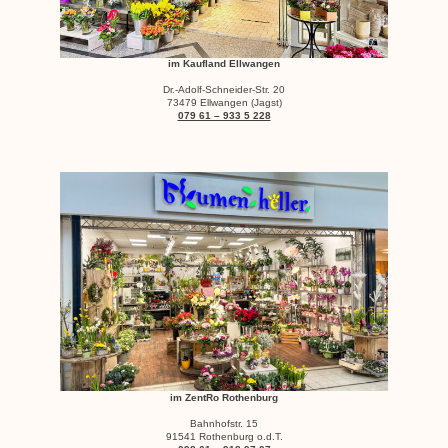
im Kaufland Ellwangen
Dr.-Adolf-Schneider-Str. 20
73479 Ellwangen (Jagst)
079 61 – 933 5 228
im ZentRo Rothenburg
Bahnhofstr. 15
91541 Rothenburg o.d.T.