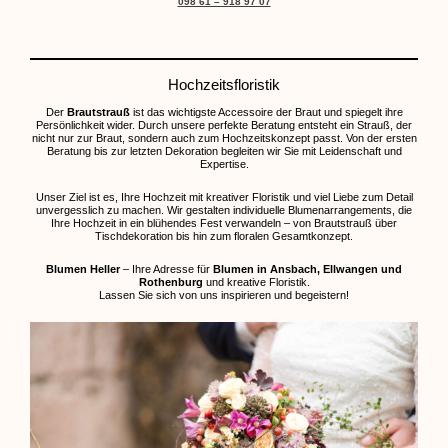
098 61 – 918 97 07
Hochzeitsfloristik
Der
Brautstrauß
ist das wichtigste Accessoire der Braut und spiegelt ihre
Persönlichkeit wider. Durch unsere perfekte Beratung entsteht ein Strauß, der
nicht nur zur Braut, sondern auch zum Hochzeitskonzept passt. Von der ersten
Beratung bis zur letzten Dekoration begleiten wir Sie mit Leidenschaft und
Expertise.
Unser Ziel ist es, Ihre Hochzeit mit kreativer Floristik und viel Liebe zum Detail
unvergesslich zu machen. Wir gestalten individuelle Blumenarrangements, die
Ihre Hochzeit in ein blühendes Fest verwandeln – von Brautstrauß über
Tischdekoration bis hin zum floralen Gesamtkonzept.
Blumen Heller
– Ihre Adresse für
Blumen in Ansbach, Ellwangen und
Rothenburg
und kreative Floristik.
Lassen Sie sich von uns inspirieren und begeistern!